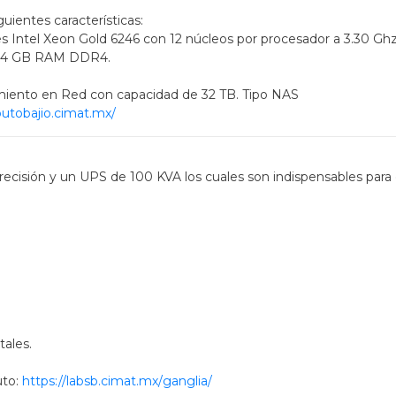
guientes características:
 Intel Xeon Gold 6246 con 12 núcleos por procesador a 3.30 Ghz
64 GB RAM DDR4.
iento en Red con capacidad de 32 TB. Tipo NAS
utobajio.cimat.mx/
precisión y un UPS de 100 KVA los cuales son indispensables para
tales.
uto:
https://labsb.cimat.mx/
ganglia/