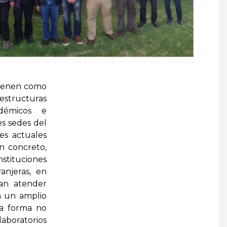
ienen como
estructuras
adémicos e
es sedes del
es actuales
n concreto,
nstituciones
anjeras, en
dan atender
n un amplio
ra forma no
 laboratorios