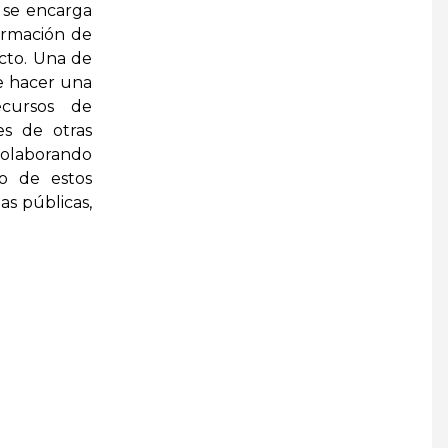
 se encarga
ormación de
cto. Una de
e hacer una
ecursos de
es de otras
 colaborando
so de estos
as públicas,