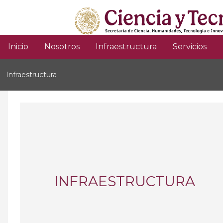
Pasar
al
contenido
principal
Domain
Inicio
Nosotros
Infraestructura
Servicios
menu
Infraestructura
for
hpcservice
(main)
INFRAESTRUCTURA